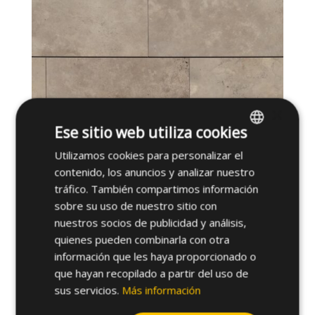
×
Ese sitio web utiliza cookies
Piedras para fachada exterior: cuáles elegir según
diseño y durabilidad
Utilizamos cookies para personalizar el
SPANISH
16-07-2026
contenido, los anuncios y analizar nuestro
ENGLISH
tráfico. También compartimos información
sobre su uso de nuestro sitio con
nuestros socios de publicidad y análisis,
quienes pueden combinarla con otra
información que les haya proporcionado o
que hayan recopilado a partir del uso de
sus servicios.
Más información