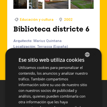
Educación y cultura
2002
Biblioteca districte 6
Arquitecto:
Marius Quintana
Localización:
Terrassa (España)
×
Año de Ejecución:
2002
Superficie aproximada:
790 ml
Ese sitio web utiliza cookies
Sistema empleado:
SISTEMAS A MEDIDA
Utilizamos cookies para personalizar el
SPANISH
contenido, los anuncios y analizar nuestro
ENGLISH
tráfico. También compartimos
información sobre su uso de nuestro sitio
con nuestros socios de publicidad y
análisis, quienes pueden combinarla con
otra información que les haya