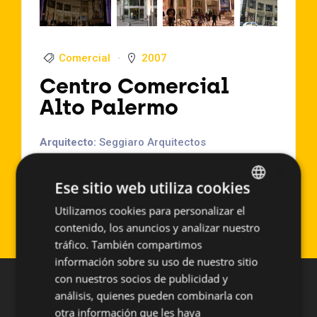
Comercial
2007
Centro Comercial
Alto Palermo
Arquitecto:
Seggiaro Arquitectos
Localización:
Buenos Aires (Argentina)
×
Año de Ejecución:
2007
Ese sitio web utiliza cookies
Superficie aproximada:
750 m2
Utilizamos cookies para personalizar el
SPANISH
Sistema empleado:
PF-ALU/PL
contenido, los anuncios y analizar nuestro
ENGLISH
tráfico. También compartimos
información sobre su uso de nuestro sitio
con nuestros socios de publicidad y
análisis, quienes pueden combinarla con
otra información que les haya