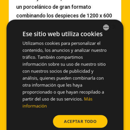
un porcelánico de gran formato
combinando los despieces de 1200 x 600
mm., 1200 x 400 mm., y 1200 x 200 mm., y
×
Ese sitio web utiliza cookies
colocados con la junta horizontal
trabada, para la aceptación del sistema
Utilizamos cookies para personalizar el
SPANISH
contenido, los anuncios y analizar nuestro
de suportación se exigió que soportara,
ENGLISH
tráfico. También compartimos
con coeficientes de seguridad incluidos,
información sobre su uso de nuestro sitio
vientos huracanados con carga de hasta
con nuestros socios de publicidad y
250 kg/m2., lo que implica la utilización
análisis, quienes pueden combinarla con
otra información que les haya
de un perfil central para evitar la flecha
proporcionado o que hayan recopilado a
del propio porcelanato, en este Proyecto
partir del uso de sus servicios.
Más
este perfil extra no representó
información
incremento ya que fue necesario por el
despiece a traba. El Sistema escogido en
ACEPTAR TODO
este fue el, PF-ALT/SO.