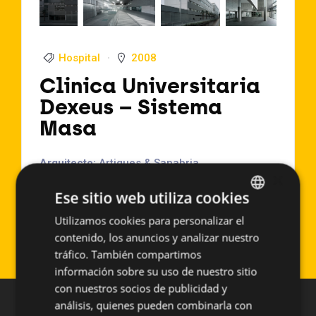
Hospital
2008
Clinica Universitaria
Dexeus – Sistema
Masa
Arquitecto:
Artigues & Sanabria
×
Localización:
Barcelona (España)
Ese sitio web utiliza cookies
Año de Ejecución:
2008
Superficie aproximada:
14000 m2
Utilizamos cookies para personalizar el
SPANISH
Sistema empleado:
PF-ALU/PL
contenido, los anuncios y analizar nuestro
ENGLISH
tráfico. También compartimos
información sobre su uso de nuestro sitio
con nuestros socios de publicidad y
análisis, quienes pueden combinarla con