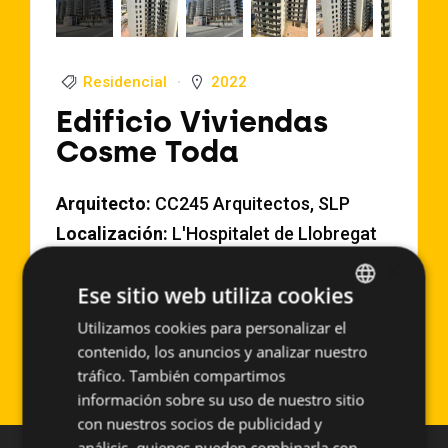
Residencial
2022
Edificio Viviendas
Cosme Toda
Arquitecto:
CC245 Arquitectos, SLP
Localización:
L'Hospitalet de Llobregat
(España)
×
Ese sitio web utiliza cookies
Año de Ejecución:
2022
Superficie aproximada:
6780 m2
Utilizamos cookies para personalizar el
SPANISH
contenido, los anuncios y analizar nuestro
Sistema empleado:
BASIC RIVET
ENGLISH
tráfico. También compartimos
información sobre su uso de nuestro sitio
con nuestros socios de publicidad y
análisis, quienes pueden combinarla con