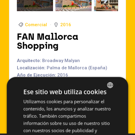
Comercial
2016
FAN Mallorca
Shopping
Arquitecto:
Broadway Malyan
Localización:
Palma de Mallorca (España)
Año de Ejecución:
2016
×
Superficie aproximada:
2800 m2
Sistema empleado:
PF-ALT/SO
Ese sitio web utiliza cookies
Utilizamos cookies para personalizar el
SPANISH
FAN Mallorca Shopping - Palma de Mallorca
contenido, los anuncios y analizar nuestro
ENGLISH
(España)
tráfico. También compartimos
información sobre su uso de nuestro sitio
con nuestros socios de publicidad y