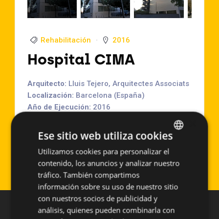
Rehabilitación
2016
Hospital CIMA
Arquitecto:
Lluis Tejero, Arquitectes Associats
Localización:
Barcelona (España)
Año de Ejecución:
2016
Superficie aproximada:
1200 m2
×
Sistema empleado:
GR-CLM
Ese sitio web utiliza cookies
Utilizamos cookies para personalizar el
SPANISH
Lamas Hospital CIMA - Barcelona (España)
contenido, los anuncios y analizar nuestro
ENGLISH
tráfico. También compartimos
información sobre su uso de nuestro sitio
con nuestros socios de publicidad y
análisis, quienes pueden combinarla con