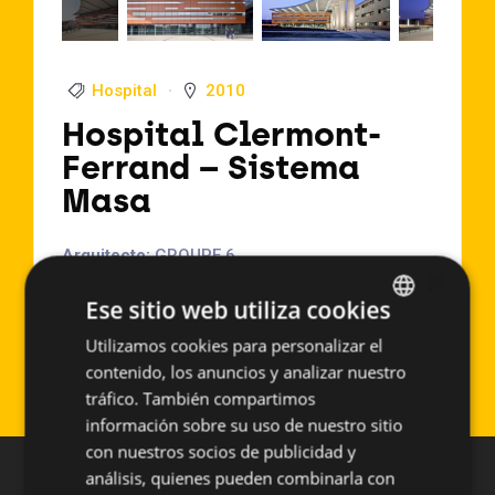
Hospital
2010
Hospital Clermont-
Ferrand – Sistema
Masa
Arquitecto:
GROUPE 6
×
Localización:
Clermont-Ferrand (Francia)
Ese sitio web utiliza cookies
Año de Ejecución:
2010
Superficie aproximada:
3600 m2
Utilizamos cookies para personalizar el
SPANISH
Sistema empleado:
PF-ALU/HPL
contenido, los anuncios y analizar nuestro
ENGLISH
tráfico. También compartimos
información sobre su uso de nuestro sitio
con nuestros socios de publicidad y
análisis, quienes pueden combinarla con