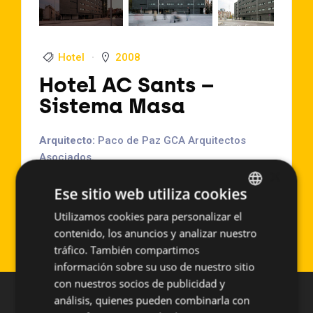
Hotel
2008
Hotel AC Sants –
Sistema Masa
Arquitecto:
Paco de Paz GCA Arquitectos
Asociados.
×
Localización:
Barcelona (España)
Ese sitio web utiliza cookies
Año de Ejecución:
2008
Superficie aproximada:
1.550 m2
Utilizamos cookies para personalizar el
SPANISH
Sistema empleado:
PF-ALU/PL
contenido, los anuncios y analizar nuestro
ENGLISH
tráfico. También compartimos
información sobre su uso de nuestro sitio
con nuestros socios de publicidad y
análisis, quienes pueden combinarla con