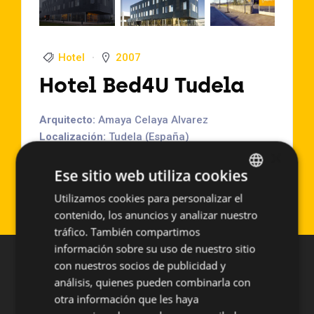
Hotel
2007
Hotel Bed4U Tudela
Arquitecto:
Amaya Celaya Alvarez
Localización:
Tudela (España)
×
Año de Ejecución:
2007
Superficie aproximada:
870 m2
Ese sitio web utiliza cookies
Sistema empleado:
PF-ALU/PL
Utilizamos cookies para personalizar el
SPANISH
contenido, los anuncios y analizar nuestro
ENGLISH
tráfico. También compartimos
información sobre su uso de nuestro sitio
con nuestros socios de publicidad y
análisis, quienes pueden combinarla con
otra información que les haya