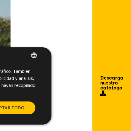
×
tráfico. También
SPANISH
Descarga
cidad y análisis,
ENGLISH
nuestro
 hayan recopilado
catálogo
PTAR TODO