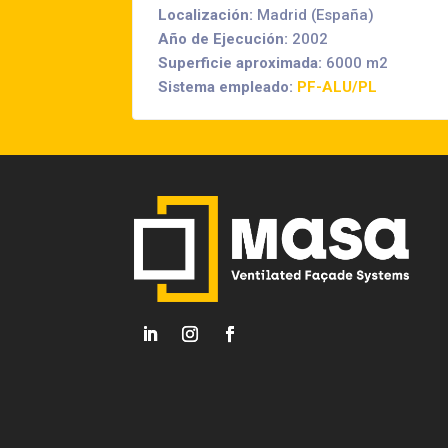
Localización:
Madrid (España)
Año de Ejecución:
2002
Superficie aproximada:
6000 m2
Sistema empleado:
PF-ALU/PL