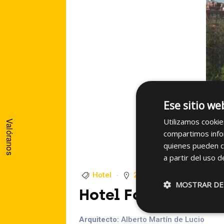
Ese sitio we
Utilizamos cookie
Valóranos
compartimos infor
quienes pueden c
a partir del uso d
Hotel
2002
MOSTRAR DE
Hotel Foxa M-30
Arquitecto:
Alberto Martín de Lucio