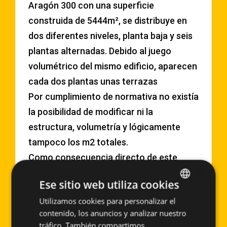
Aragón 300 con una superficie
construida de 5444m², se distribuye en
dos diferentes niveles, planta baja y seis
plantas alternadas. Debido al juego
volumétrico del mismo edificio, aparecen
cada dos plantas unas terrazas
Por cumplimiento de normativa no existía
la posibilidad de modificar ni la
estructura, volumetría y lógicamente
tampoco los m2 totales.
Como consecuencia directo de este
×
hecho hemos adecuado las nuevas
Ese sitio web utiliza cookies
necesidades del nuevo programa
Utilizamos cookies para personalizar el
SPANISH
obligándonos a que cada uno de los
contenido, los anuncios y analizar nuestro
espacios propuestos en la Planta Baja y
ENGLISH
tráfico. También compartimos