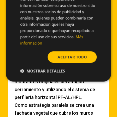
los de los pisos de las habitaciones, sean
información sobre su uso de nuestro sitio
diferentes entre ellos.
con nuestros socios de publicidad y
análisis, quienes pueden combinarla con
Respecta al tratamiento de la fachada se
otra información que les haya
han tenido que cegar antiguas aperturas
proporcionado o que hayan recopilado a
y crear otras de nuevas debido a la
partir del uso de sus servicios.
Más
restructuración de las plantas. La
información
antigua fachada de piedra ha sido
ACEPTAR TODO
substituida por otra nueva con la misma
tipología de piedra, Crema Cenia, para su
MOSTRAR DETALLES
soporte de ha contado con los
montantes originales del antiguo
cerramiento y utilizando el sistema de
perfilería horizontal PF-AL/HPL.
Como estrategia paralela se crea una
fachada vegetal que cubre los muros