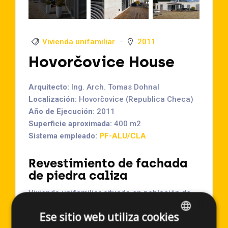
Vivienda unifamiliar
2011
Hovorčovice House
Arquitecto:
Ing. Arch. Tomas Dohnal
Localización:
Hovorčovice (Republica Checa)
Año de Ejecución:
2011
Superficie aproximada:
400 m2
Sistema empleado:
PF-ALU/CLA
Revestimiento de fachada
de piedra caliza
Vivienda unifamiliar situada en población de
×
Hovorčovice en la Republica Checa. El edificio
Ese sitio web utiliza cookies
es de planta baja y está revestido en su