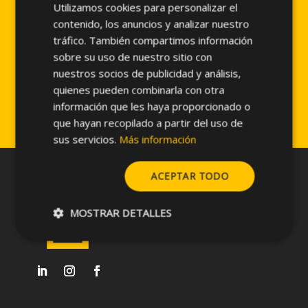
totalidad con piedra Caliza Jura Beige, el
Utilizamos cookies para personalizar el
SPANISH
sistema utilizado para la suportación del
contenido, los anuncios y analizar nuestro
ENGLISH
aplacado fue el: PF-ALU/CLA. Debido a las
tráfico. También compartimos información
inclemencias de la zona la separación del
sobre su uso de nuestro sitio con
cerramiento al revestimiento es de 25 cm. ya
nuestros socios de publicidad y análisis,
que se requiere un aislamiento térmico de 20
quienes pueden combinarla con otra
cm. de espesor.
información que les haya proporcionado o
que hayan recopilado a partir del uso de
sus servicios.
Más información
ACEPTAR TODO
MOSTRAR DETALLES