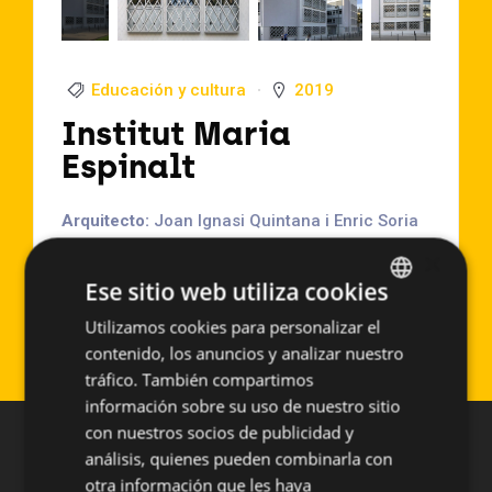
Educación y cultura
2019
Institut Maria
Espinalt
Arquitecto:
Joan Ignasi Quintana i Enric Soria
Localización:
Barcelona (España)
×
Año de Ejecución:
2019
Ese sitio web utiliza cookies
Superficie aproximada:
300 m2
Utilizamos cookies para personalizar el
SPANISH
Sistema empleado:
SISTEMAS A MEDIDA
contenido, los anuncios y analizar nuestro
ENGLISH
tráfico. También compartimos
información sobre su uso de nuestro sitio
con nuestros socios de publicidad y
análisis, quienes pueden combinarla con
otra información que les haya