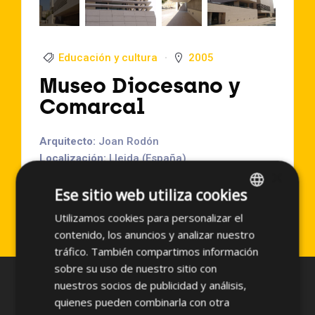
Educación y cultura
2005
Museo Diocesano y
Comarcal
Arquitecto:
Joan Rodón
Localización:
Lleida (España)
×
Año de Ejecución:
2005
Ese sitio web utiliza cookies
Superficie aproximada:
3500 m2
Sistema empleado:
PF-ALU/PL
Utilizamos cookies para personalizar el
SPANISH
contenido, los anuncios y analizar nuestro
ENGLISH
tráfico. También compartimos información
sobre su uso de nuestro sitio con
nuestros socios de publicidad y análisis,
quienes pueden combinarla con otra