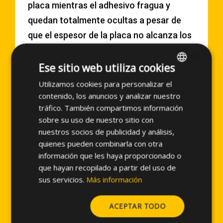
placa mientras el adhesivo fragua y
quedan totalmente ocultas a pesar de
que el espesor de la placa no alcanza los
6mm.
×
En alguno de los paños hemos tenido que
Ese sitio web utiliza cookies
anclar nuestro sistema con distancias
Utilizamos cookies para personalizar el
SPANISH
que llegaban a los 45cm de distancia
contenido, los anuncios y analizar nuestro
ENGLISH
tráfico. También compartimos información
respecto a la pared de soporte, por lo
sobre su uso de nuestro sitio con
que se ha tenido que calcular una
nuestros socios de publicidad y análisis,
solución especifica de los elementos de
quienes pueden combinarla con otra
sujeción.
información que les haya proporcionado o
que hayan recopilado a partir del uso de
También nos hemos tenido que utilizar
sus servicios.
Más información
nuestros perfiles Tubo (PF-AL-TT y PF-
AL-JT) para poder fijarnos de forjado a
ACEPTAR TODO
forjado y evitar así los anclajes en el