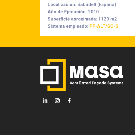
Localización:
Sabadell (España)
Año de Ejecución:
2010
Superficie aproximada:
1120 m2
Sistema empleado:
PF-ALT/SO-S