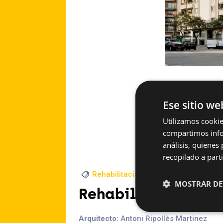
Ese sitio we
Utilizamos cookie
compartimos infor
análisis, quiene
recopilado a parti
Rehabilitación
2010
MOSTRAR DE
Rehabilitación viv
Arquitecto:
Antoni Ripollès Martinez