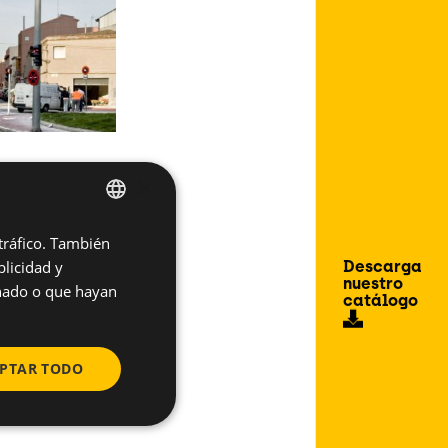
×
 tráfico. También
SPANISH
Descarga
licidad y
ENGLISH
nuestro
onado o que hayan
catálogo
PTAR TODO
 Masa