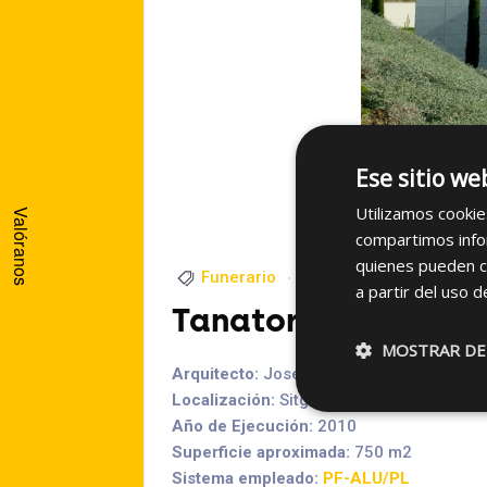
Ese sitio we
Utilizamos cookie
Valóranos
compartimos infor
quienes pueden c
Funerario
2010
a partir del uso d
Tanatorio Sitges –
MOSTRAR DE
Arquitecto:
Josep Ribas y Josep Ribas F
Localización:
Sitges (España)
Año de Ejecución:
2010
Superficie aproximada:
750 m2
Sistema empleado:
PF-ALU/PL