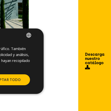
×
tráfico. También
SPANISH
Descarga
cidad y análisis,
ENGLISH
nuestro
 hayan recopilado
catálogo
PTAR TODO