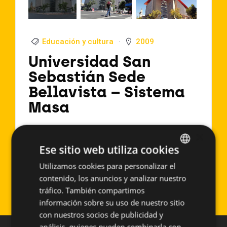
Educación y cultura
2009
Universidad San
Sebastián Sede
Bellavista – Sistema
Masa
Arquitecto:
Cristian Boza
×
Localización:
Concepción (Chile)
Ese sitio web utiliza cookies
Año de Ejecución:
2009
Utilizamos cookies para personalizar el
SPANISH
Superficie aproximada:
1200 m2
contenido, los anuncios y analizar nuestro
Sistema empleado:
PF-ALU/PL
ENGLISH
tráfico. También compartimos
información sobre su uso de nuestro sitio
con nuestros socios de publicidad y
análisis, quienes pueden combinarla con