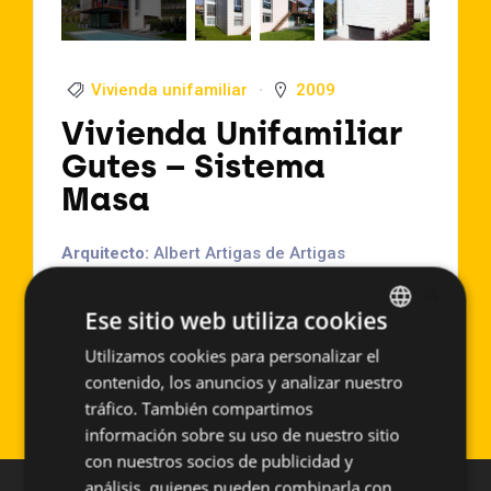
Vivienda unifamiliar
2009
Vivienda Unifamiliar
Gutes – Sistema
Masa
Arquitecto:
Albert Artigas de Artigas
Arquitectes SLP.
×
Localización:
Bellatera (España)
Ese sitio web utiliza cookies
Año de Ejecución:
2009
Utilizamos cookies para personalizar el
SPANISH
Superficie aproximada:
500 m2
contenido, los anuncios y analizar nuestro
Sistema empleado:
PF-ALU/PL
ENGLISH
tráfico. También compartimos
información sobre su uso de nuestro sitio
con nuestros socios de publicidad y
análisis, quienes pueden combinarla con