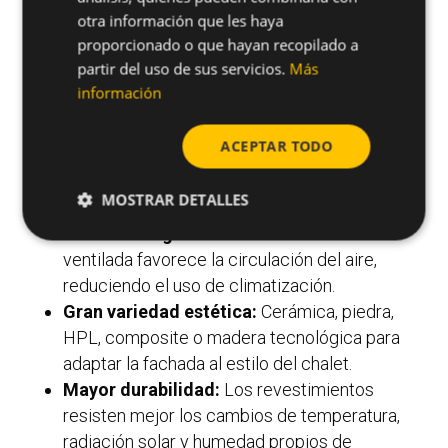
mantener la casa fresca en verano y cálida en
otra información que les haya
invierno, optimizando el rendimiento
proporcionado o que hayan recopilado a
partir del uso de sus servicios.
Más
energético sin necesidad de aumentar el
información
espesor de muros ni realizar grandes
intervenciones en la estructura existente.
ACEPTAR TODO
Ventajas específicas en chalets y
viviendas unifamiliares
MOSTRAR DETALLES
Ahorro energético notable:
La cámara
ventilada favorece la circulación del aire,
reduciendo el uso de climatización.
Gran variedad estética:
Cerámica, piedra,
HPL, composite o madera tecnológica para
adaptar la fachada al estilo del chalet.
Mayor durabilidad:
Los revestimientos
resisten mejor los cambios de temperatura,
radiación solar y humedad propios de