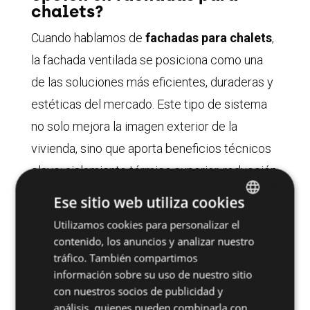
chalets?
Cuando hablamos de
fachadas para chalets
,
la fachada ventilada se posiciona como una
de las soluciones más eficientes, duraderas y
estéticas del mercado. Este tipo de sistema
no solo mejora la imagen exterior de la
vivienda, sino que aporta beneficios técnicos
clave: aislamiento térmico superior, reducción
×
del consumo energético y mayor protección
Ese sitio web utiliza cookies
frente a la humedad y la lluvia.
Utilizamos cookies para personalizar el
SPANISH
contenido, los anuncios y analizar nuestro
ENGLISH
En chalets y viviendas unifamiliares, donde la
tráfico. También compartimos
envolvente juega un papel fundamental en el
información sobre su uso de nuestro sitio
con nuestros socios de publicidad y
confort interior, la fachada ventilada permite
análisis, quienes pueden combinarla con