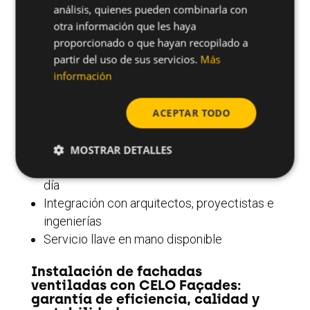
análisis, quienes pueden combinarla con
impecable.
otra información que les haya
proporcionado o que hayan recopilado a
¿Qué nos hace únicos como
empresa instaladora de fachadas
partir del uso de sus servicios.
Más
ventiladas?
información
Más de 13 sistemas homologados con
certificación ETA
ACEPTAR TODO
Soluciones a medida para proyectos
singulares
MOSTRAR DETALLES
Asistencia técnica directa desde el primer
día
Integración con arquitectos, proyectistas e
ingenierías
Servicio llave en mano disponible
Instalación de fachadas
ventiladas con CELO Façades:
garantía de eficiencia, calidad y