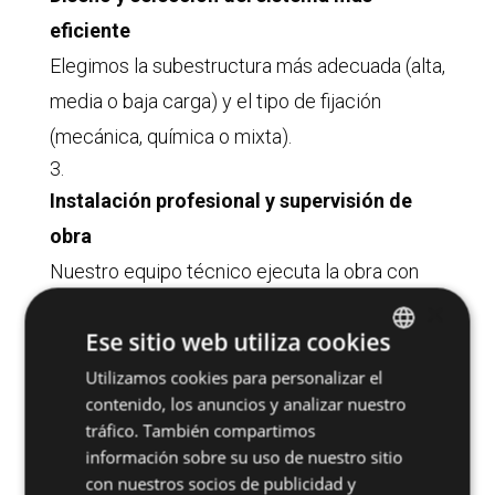
eficiente
Elegimos la subestructura más adecuada (alta,
media o baja carga) y el tipo de fijación
(mecánica, química o mixta).
Instalación profesional y supervisión de
obra
Nuestro equipo técnico ejecuta la obra con
precisión milimétrica, asegurando planimetría,
×
Ese sitio web utiliza cookies
estabilidad y rendimiento del sistema.
Utilizamos cookies para personalizar el
SPANISH
contenido, los anuncios y analizar nuestro
Control de calidad e inspección final
ENGLISH
tráfico. También compartimos
Realizamos revisiones rigurosas en todas las
información sobre su uso de nuestro sitio
fases de la obra para garantizar un resultado
con nuestros socios de publicidad y