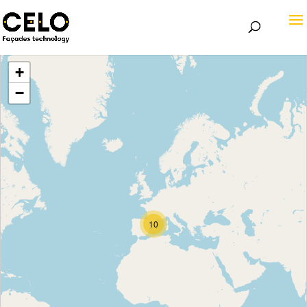
+
−
10