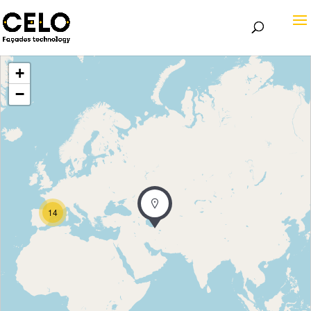
+
−
14