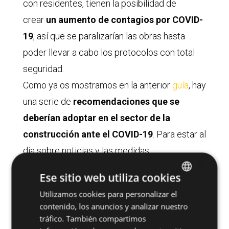
con residentes, tienen la posibilidad de
crear
un aumento de contagios por COVID-
19
, así que se paralizarían las obras hasta
poder llevar a cabo los protocolos con total
seguridad.
Como ya os mostramos en la anterior
guía
, hay
una serie de
recomendaciones que se
deberían adoptar en el sector de la
construcción ante el COVID-19
. Para estar al
día sobre noticias y las medidas
×
recomendadas para el sector,
suscríbete a
Ese sitio web utiliza cookies
nuestra newsletter
.
Utilizamos cookies para personalizar el
SPANISH
contenido, los anuncios y analizar nuestro
ENGLISH
ÚLTIMAS NOTICIAS
tráfico. También compartimos