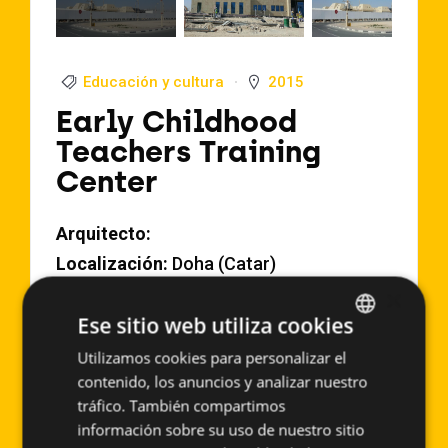
Educación y cultura
2015
Early Childhood
Teachers Training
Center
Arquitecto:
Localización:
Doha (Catar)
Año de Ejecución:
2015
×
Ese sitio web utiliza cookies
Superficie aproximada:
5300 m2
Sistema empleado:
PF-ALT/SO
Utilizamos cookies para personalizar el
SPANISH
contenido, los anuncios y analizar nuestro
Early Childhood Teachers Training
ENGLISH
tráfico. También compartimos
Center - Doha (Catar)
información sobre su uso de nuestro sitio