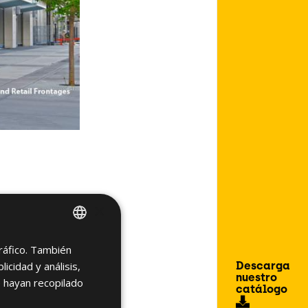
×
tráfico. También
SPANISH
Descarga
cidad y análisis,
ENGLISH
nuestro
 hayan recopilado
catálogo