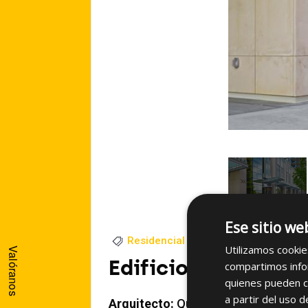
Ese sitio we
Residencial
2015
Utilizamos cookie
Valóranos
Edificio Mark on 10
compartimos infor
quienes pueden c
a partir del uso d
Arquitecto:
Qualex-Landmark