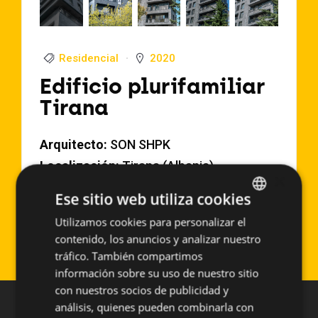
Residencial
2020
Edificio plurifamiliar
Tirana
Arquitecto:
SON SHPK
Localización:
Tirana (Albania)
×
Año de Ejecución:
2020
Ese sitio web utiliza cookies
Superficie aproximada:
1500 m2
Utilizamos cookies para personalizar el
SPANISH
Sistema empleado:
BASIC TILE
contenido, los anuncios y analizar nuestro
ENGLISH
tráfico. También compartimos
información sobre su uso de nuestro sitio
con nuestros socios de publicidad y
análisis, quienes pueden combinarla con