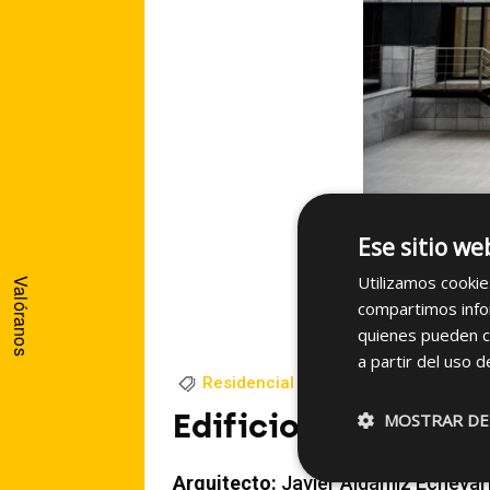
Ese sitio we
Utilizamos cookie
Valóranos
compartimos infor
quienes pueden c
a partir del uso d
Residencial
2017
Edificio plurifamil
MOSTRAR DE
Arquitecto:
Javier Aldámiz Echevarr