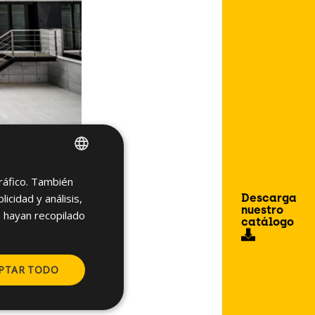
×
tráfico. También
SPANISH
Descarga
cidad y análisis,
ENGLISH
nuestro
 hayan recopilado
catálogo
PTAR TODO