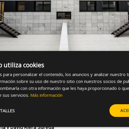
b utiliza cookies
s para personalizar el contenido, los anuncios y analizar nuestro 
mación sobre su uso de nuestro sitio con nuestros socios de publi
ombinarla con otra información que les haya proporcionado o que
e sus servicios.
Más información
iar Travessera
TALLES
ACE
ía y David Riera Sureda