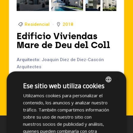
Residencial
2018
Edificio Viviendas
Mare de Deu del Coll
Arquitecto:
Joaquin Diez de Diez-Cascón
Arquitectes
Localización:
Barcelona (España)
×
Año de Ejecución:
2018
Ese sitio web utiliza cookies
Superficie aproximada:
1150 m2
Utilizamos cookies para personalizar el
SPANISH
Sistema empleado:
PF-ALT/SO-S
contenido, los anuncios y analizar nuestro
ENGLISH
tráfico. También compartimos información
sobre su uso de nuestro sitio con
nuestros socios de publicidad y análisis,
quienes pueden combinarla con otra