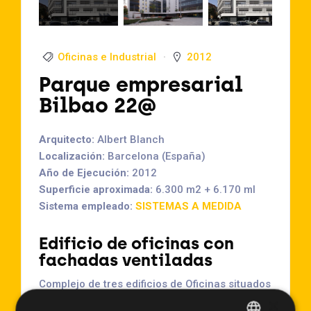
Oficinas e Industrial
2012
Parque empresarial
Bilbao 22@
Arquitecto:
Albert Blanch
Localización:
Barcelona (España)
Año de Ejecución:
2012
Superficie aproximada:
6.300 m2 + 6.170 ml
Sistema empleado:
SISTEMAS A MEDIDA
Edificio de oficinas con
fachadas ventiladas
Complejo de tres edificios de Oficinas situados
en las calles Bilbao, Pallars y Llatzeret de
×