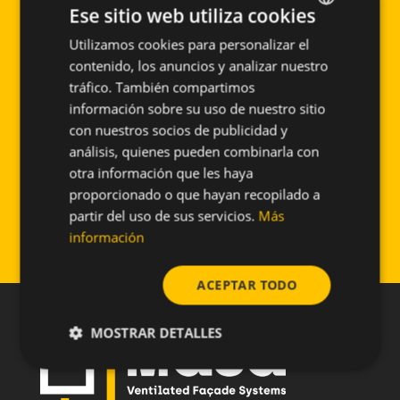
Barcelona, edificios revestidos en su totalidad
Ese sitio web utiliza cookies
con cerámica extrusionada de la Casa Favetón
Utilizamos cookies para personalizar el
SPANISH
incluyendo aplacados interrumpidos en las
contenido, los anuncios y analizar nuestro
zona de servicio y acceso de escaleras. En las
ENGLISH
tráfico. También compartimos
fachadas de Bilbao y Pallars se diseñó una
información sobre su uso de nuestro sitio
doble piel a modo de brise soléis cerámicos
con nuestros socios de publicidad y
en distintas posiciones y geometrías. La
análisis, quienes pueden combinarla con
solución adoptada por Sistema Masa para la
otra información que les haya
suportación de esta doble piel fue
proporcionado o que hayan recopilado a
completamente a medida y entra dentro de los
partir del uso de sus servicios.
Más
ESPECIALES MASA.
información
ACEPTAR TODO
MOSTRAR DETALLES