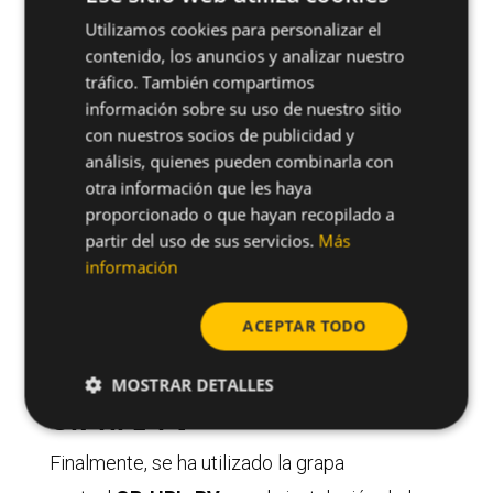
Utilizamos cookies para personalizar el
SPANISH
contenido, los anuncios y analizar nuestro
ENGLISH
tráfico. También compartimos
información sobre su uso de nuestro sitio
De este modo, el tipo de anclaje
PF-ALU-
con nuestros socios de publicidad y
HPL-60
utilizado en este proyecto permite
análisis, quienes pueden combinarla con
otra información que les haya
sujetar las piezas de la misma hilada con dos
proporcionado o que hayan recopilado a
únicos perfiles horizontales: uno inferior y otro
partir del uso de sus servicios.
Más
superior, sin la necesidad de deslizar las
información
piezas desde los extremos e
ACEPTAR TODO
independientemente del ancho de las mismas
y, de este modo, mejorar su rendimiento.
MOSTRAR DETALLES
GR-HPL-PV
Finalmente, se ha utilizado la grapa