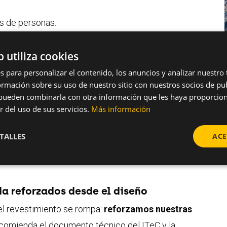
s de personas.
ación (CTE)
no obliga a definir una
resistencia
b utiliza cookies
go sí se contempla de forma indirecta dentro de:
s para personalizar el contenido, los anuncios y analizar nuestro
mación sobre su uso de nuestro sitio con nuestros socios de pub
s pueden combinarla con otra información que les haya proporci
impacto o atrapamiento
r del uso de sus servicios.
Más información
aros
ni métodos obligatorios para evaluar este
TALLES
ACE
s comunidades desprotegidas… hasta que se rompe
da reforzados desde el diseño
el revestimiento se rompa:
reforzamos nuestras
comienda el documento técnico del ITeC y la