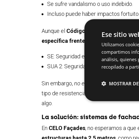
Se sufre vandalismo o uso indebido.
Incluso puede haber impactos fortuito
Aunque el
Código Técnico de la Edific
Ese sitio we
específica frente a impacto
, este ries
Utilizamos cookie
compartimos infor
SE: Seguridad estructural
análisis, quiene
SUA 2: Seguridad frente al riesgo de 
recopilado a parti
Sin embargo,
no existen valores límite cl
MOSTRAR DE
tipo de resistencia. Esto deja a mucha
algo.
La solución: sistemas de facha
En
CELO Façades
, no esperamos a que 
estructuras hasta 2,5 metros
, como re