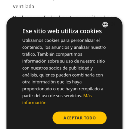
ventilada
Piedras para fachada exterior: cuáles elegir
×
según diseño y durabilidad
Ese sitio web utiliza cookies
¿Qué es una fachada? Funciones, tipos y
Utilizamos cookies para personalizar el
SPANISH
sistemas constructivos
contenido, los anuncios y analizar nuestro
ENGLISH
tráfico. También compartimos
Fachada ventilada para hotel: la mejor
información sobre su uso de nuestro sitio
solución para rehabilitaciones y obra nueva
con nuestros socios de publicidad y
análisis, quienes pueden combinarla con
San Antonio, patrón de la construcción:
otra información que les haya
tradición, seguridad y futuro en la
proporcionado o que hayan recopilado a
edificación
partir del uso de sus servicios.
Más
información
Comentarios recientes
ACEPTAR TODO
No hay comentarios que mostrar.