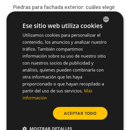
Piedras para fachada exterior: cuáles elegir
según diseño y durabilidad
×
Ese sitio web utiliza cookies
¿Qué es una fachada? Funciones, tipos y
Utilizamos cookies para personalizar el
SPANISH
sistemas constructivos
contenido, los anuncios y analizar nuestro
ENGLISH
Fachada ventilada para hotel: la mejor
tráfico. También compartimos
solución para rehabilitaciones y obra nueva
información sobre su uso de nuestro sitio
con nuestros socios de publicidad y
San Antonio, patrón de la construcción:
análisis, quienes pueden combinarla con
tradición, seguridad y futuro en la
otra información que les haya
proporcionado o que hayan recopilado a
edificación
partir del uso de sus servicios.
Más
información
Comentarios recientes
No hay comentarios que mostrar.
ACEPTAR TODO
MOSTRAR DETALLES