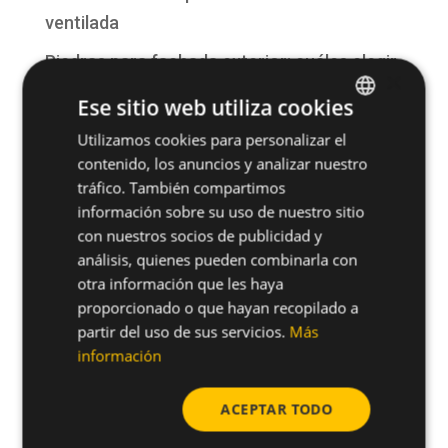
ventilada
Piedras para fachada exterior: cuáles elegir
×
según diseño y durabilidad
Ese sitio web utiliza cookies
¿Qué es una fachada? Funciones, tipos y
Utilizamos cookies para personalizar el
SPANISH
sistemas constructivos
contenido, los anuncios y analizar nuestro
ENGLISH
tráfico. También compartimos
Fachada ventilada para hotel: la mejor
información sobre su uso de nuestro sitio
solución para rehabilitaciones y obra nueva
con nuestros socios de publicidad y
análisis, quienes pueden combinarla con
San Antonio, patrón de la construcción:
otra información que les haya
tradición, seguridad y futuro en la
proporcionado o que hayan recopilado a
edificación
partir del uso de sus servicios.
Más
información
Comentarios recientes
ACEPTAR TODO
No hay comentarios que mostrar.